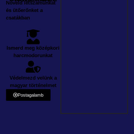
Növeld létszámunkat
és ütőerőnket a
csatákban
Ismerd meg középkori
harcmodorunkat
Védelmezd velünk a
magyar történelmet
Postagalamb