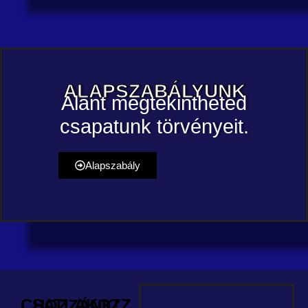
ALAPSZABÁLYUNK
Alant megtekintheted
csapatunk törvényeit.
Alapszabály
CSATLAKOZZ HOZZÁNK!