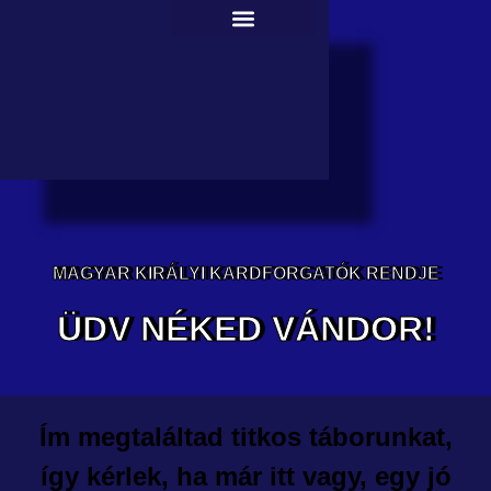
MAGYAR KIRÁLYI KARDFORGATÓK RENDJE
ÜDV NÉKED VÁNDOR!
Ím megtaláltad titkos táborunkat,
így kérlek, ha már itt vagy, egy jó