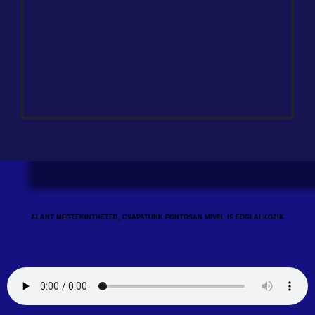
ALANT MEGTEKINTHETED, CSAPATUNK PONTOSAN MIVEL IS FOGLALKOZIK