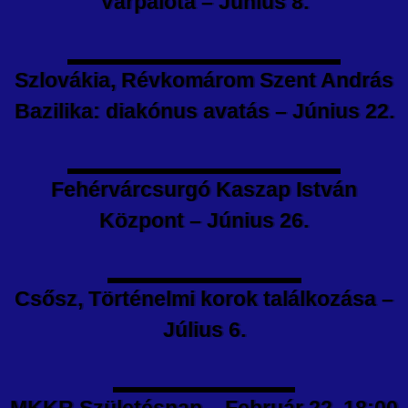
Várpalota – Június 8.
Szlovákia, Révkomárom Szent András
Bazilika: diakónus avatás – Június 22.
Fehérvárcsurgó Kaszap István
Központ – Június 26.
Csősz, Történelmi korok találkozása –
Július 6.
MKKR Születésnap – Február 22. 18:00