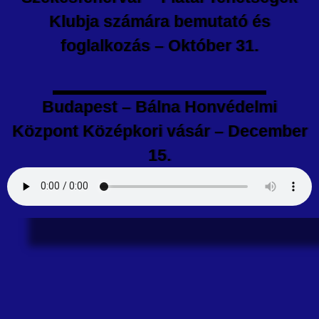
Klubja számára bemutató és
foglalkozás – Október 31.
Budapest – Bálna Honvédelmi
Központ Középkori vásár – December
15.