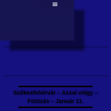
Székesfehérvár – Aszal völgy –
Fotózás – Január 11.